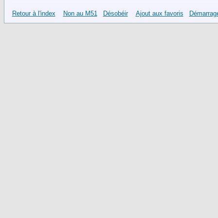
Retour à l'index
Non au M51
Désobéir
Ajout aux favoris
Démarrage