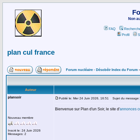
Fo
Non au
FAQ
Recherch
Profil
S
plan cul france
Forum nucléaire - Désobéir Index du Forum
Auteur
plansoir
Publié le: Mer 24 Juin 2026, 16:51
Sujet du message: p
Bienvenue sur Plan d'un Soir, le site d'
annonces c
Nouveau membre
Inscrit le: 24 Juin 2026
Messages: 2