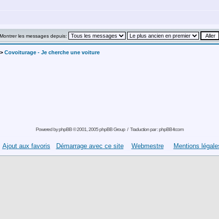
Montrer les messages depuis:
->
Covoiturage - Je cherche une voiture
Powered by
phpBB
© 2001, 2005 phpBB Group / Traduction par :
phpBB-fr.com
Ajout aux favoris
Démarrage avec ce site
Webmestre
Mentions légale