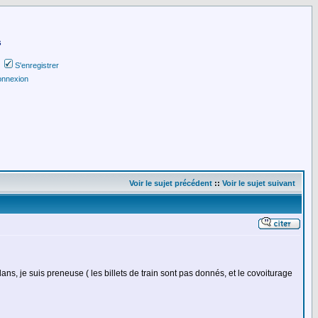
s
S'enregistrer
nnexion
Voir le sujet précédent
::
Voir le sujet suivant
ns, je suis preneuse ( les billets de train sont pas donnés, et le covoiturage