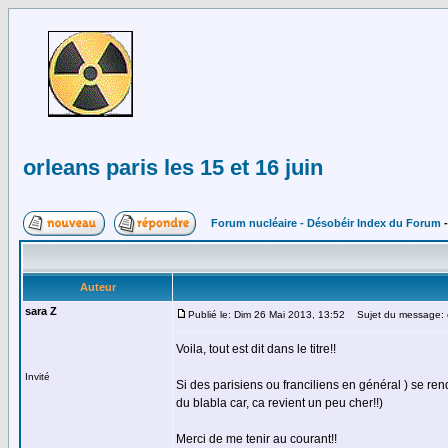
orleans paris les 15 et 16 juin
Forum nucléaire - Désobéir Index du Forum
Auteur
sara Z
Publié le: Dim 26 Mai 2013, 13:52
Sujet du message: or
Voila, tout est dit dans le titre!!
Invité
Si des parisiens ou franciliens en général ) se re
du blabla car, ca revient un peu cher!!)
Merci de me tenir au courant!!