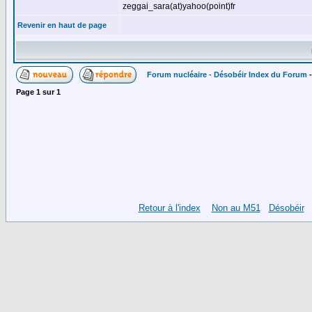
zeggai_sara(at)yahoo(point)fr
Revenir en haut de page
Forum nucléaire - Désobéir Index du Forum
Page
1
sur
1
Retour à l'index
Non au M51
Désobéir