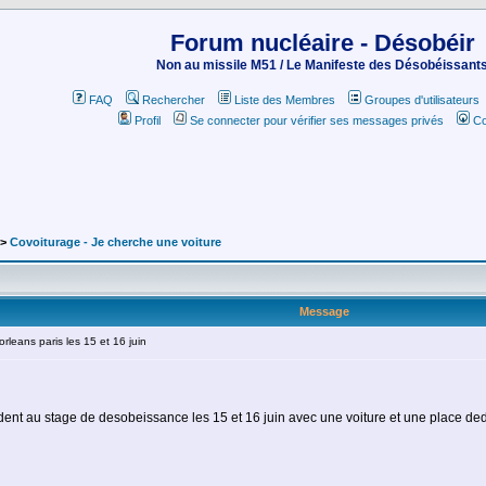
Forum nucléaire - Désobéir
Non au missile M51 / Le Manifeste des Désobéissant
FAQ
Rechercher
Liste des Membres
Groupes d'utilisateurs
Profil
Se connecter pour vérifier ses messages privés
Co
->
Covoiturage - Je cherche une voiture
Message
leans paris les 15 et 16 juin
ndent au stage de desobeissance les 15 et 16 juin avec une voiture et une place deda