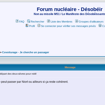
Forum nucléaire - Désobéir
Non au missile M51 / Le Manifeste des Désobéissant
FAQ
Rechercher
Liste des Membres
Groupes d'utilisateurs
Profil
Se connecter pour vérifier ses messages privés
Co
->
Covoiturage - Je cherche un passager
Message
épart des deux-sèvres pour nddl
 peut passer par Niort ou ailleurs si ça reste cohérent.