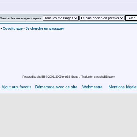
Montrer les messages depuis:
->
Covoiturage - Je cherche un passager
Powered by
phpBB
© 2001, 2005 phpBB Group / Traduction par :
phpBB-fr.com
Ajout aux favoris
Démarrage avec ce site
Webmestre
Mentions légale