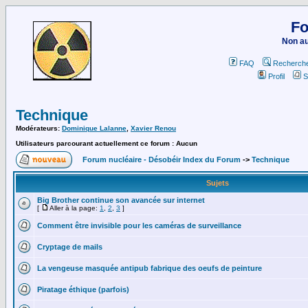
Fo
Non au
FAQ
Recherch
Profil
S
Technique
Modérateurs:
Dominique Lalanne
,
Xavier Renou
Utilisateurs parcourant actuellement ce forum : Aucun
Forum nucléaire - Désobéir Index du Forum
->
Technique
Sujets
Big Brother continue son avancée sur internet
[
Aller à la page:
1
,
2
,
3
]
Comment être invisible pour les caméras de surveillance
Cryptage de mails
La vengeuse masquée antipub fabrique des oeufs de peinture
Piratage éthique (parfois)