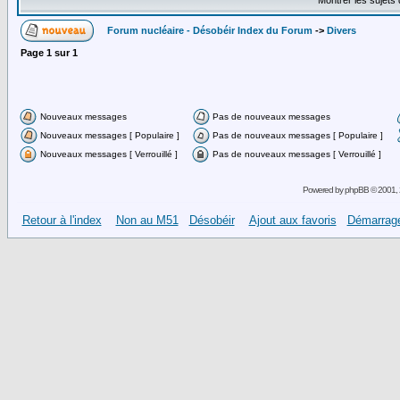
Montrer les sujets
Forum nucléaire - Désobéir Index du Forum
->
Divers
Page
1
sur
1
Nouveaux messages
Pas de nouveaux messages
Nouveaux messages [ Populaire ]
Pas de nouveaux messages [ Populaire ]
Nouveaux messages [ Verrouillé ]
Pas de nouveaux messages [ Verrouillé ]
Powered by
phpBB
© 2001, 
Retour à l'index
Non au M51
Désobéir
Ajout aux favoris
Démarrage