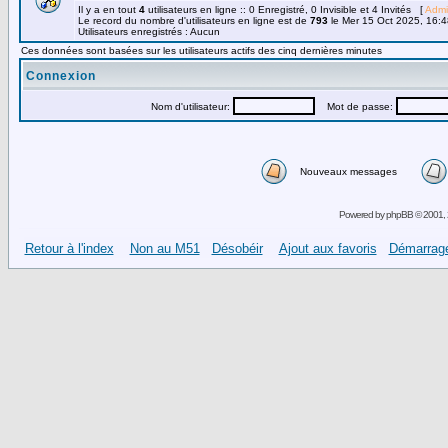
Il y a en tout
4
utilisateurs en ligne :: 0 Enregistré, 0 Invisible et 4 Invités [
Admi
Le record du nombre d'utilisateurs en ligne est de
793
le Mer 15 Oct 2025, 16:4
Utilisateurs enregistrés : Aucun
Ces données sont basées sur les utilisateurs actifs des cinq dernières minutes
Connexion
Nom d'utilisateur:
Mot de passe:
Nouveaux messages
Powered by
phpBB
© 2001, 
Retour à l'index
Non au M51
Désobéir
Ajout aux favoris
Démarrage